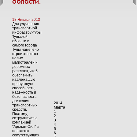
области.
18 Января 2013
Для улучшения
транспортной
инфраструктуры
Тульской
области и
самого города
Тулы намечено
строительство
новых
магистралей и
дорожных
развязок, чтоб
обеспечить
надлежащую
пропускную
способность,
надежность и
безопасность
движения
2014
транспортных
Марта
средств.
1
Поэтому,
2
сотрудничая с
3
компанией
4
"Арслан-Ойл" в
5
поставках
6
сопутствующих