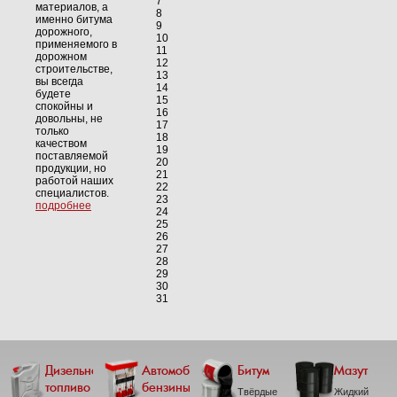
7
материалов, а
8
именно битума
9
дорожного,
10
применяемого в
11
дорожном
12
строительстве,
13
вы всегда
14
будете
15
спокойны и
16
довольны, не
17
только
18
качеством
19
поставляемой
20
продукции, но
21
работой наших
22
специалистов.
23
подробнее
24
25
26
27
28
29
30
31
Дизельное
Автомобильные
Битум
Мазут
топливо
бензины
Твёрдые
Жидкий