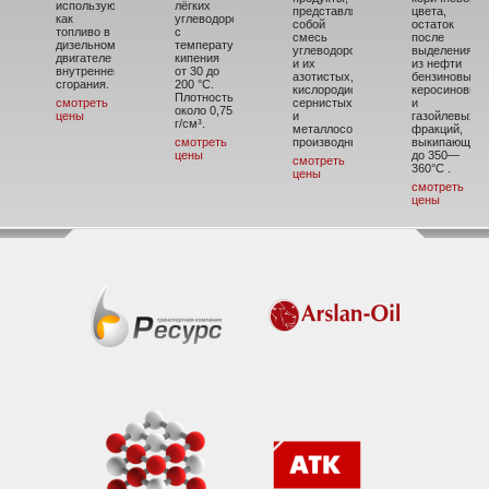
использующийся
лёгких
представляющие
цвета,
как
углеводородов
собой
остаток
топливо в
с
смесь
после
дизельном
температурой
углеводородов
выделения
двигателе
кипения
и их
из нефти
внутреннего
от 30 до
азотистых,
бензиновых,
сгорания.
200 °C.
кислородистых,
керосиновых
Плотность
смотреть
сернистых
и
около 0,75
цены
и
газойлевых
г/см³.
металлосодержащих
фракций,
смотреть
производных.
выкипающих
цены
до 350—
смотреть
360°С .
цены
смотреть
цены