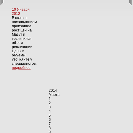
10 Января
2012
В связи с
похолоданием
произошел
рост цен на
Мазут и
увеличился
объем
реализации.
Цены и
объемы
уточняйте у
специалистов.
подробнее
2014
Марта
1
2
3
4
5
6
7
8
9