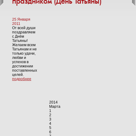
праздником (День Татьяны)
25 Января
2011
От всей души
поздравляем
с Днём
Татьяны!
Желаем всем
Татьянам и не
только удачи,
любви и
успехов в
достижении
поставленных
целей.
подробнее
2014
Марта
1
2
3
4
5
6