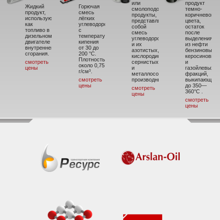
или
продукт
Жидкий
Горючая
смолоподобные
темно-
продукт,
смесь
продукты,
коричневого
использующийся
лёгких
представляющие
цвета,
как
углеводородов
собой
остаток
топливо в
с
смесь
после
дизельном
температурой
углеводородов
выделения
двигателе
кипения
и их
из нефти
внутреннего
от 30 до
азотистых,
бензиновых,
сгорания.
200 °C.
кислородистых,
керосиновых
Плотность
смотреть
сернистых
и
около 0,75
цены
и
газойлевых
г/см³.
металлосодержащих
фракций,
смотреть
производных.
выкипающих
цены
до 350—
смотреть
360°С .
цены
смотреть
цены