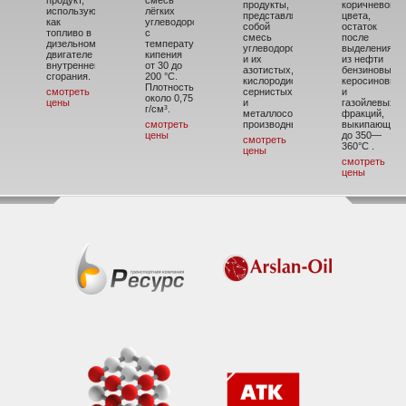
продукт,
смесь
продукты,
коричневого
использующийся
лёгких
представляющие
цвета,
как
углеводородов
собой
остаток
топливо в
с
смесь
после
дизельном
температурой
углеводородов
выделения
двигателе
кипения
и их
из нефти
внутреннего
от 30 до
азотистых,
бензиновых,
сгорания.
200 °C.
кислородистых,
керосиновых
Плотность
смотреть
сернистых
и
около 0,75
цены
и
газойлевых
г/см³.
металлосодержащих
фракций,
смотреть
производных.
выкипающих
цены
до 350—
смотреть
360°С .
цены
смотреть
цены