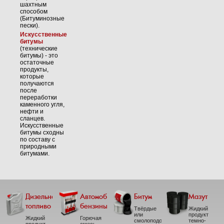
шахтным
способом
(Битуминозные
пески).
Искусственные
битумы
(технические
битумы) - это
остаточные
продукты,
которые
получаются
после
переработки
каменного угля,
нефти и
сланцев.
Искусственные
битумы сходны
по составу с
природными
битумами.
Дизельное
Автомобильные
Битум
Мазут
топливо
бензины
Твёрдые
Жидкий
или
продукт
Жидкий
Горючая
смолоподобные
темно-