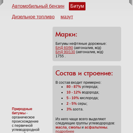
Автомобильный бензин
Битум
Дизельное топливо
мазут
Марки:
Битумы нефтяные дорожные:
БНД 60/90
(автоналив, ж/д)
БНД 90/130
(автоналив, ж/д)
1755 .
Состав и строение:
В состав входит примерно:
80 - 87%
углерода;
10 - 12%
водорода;
5 - 10%
кислорода;
2 - 5%
серы;
Природные
3%
азота.
битумы
-
органическое
Из него чаще всего выделяют
происхождение
следующие группы углеводородов:
с первичной
масла
,
смолы
и
асфальтены
.
углеводородной
подробнее