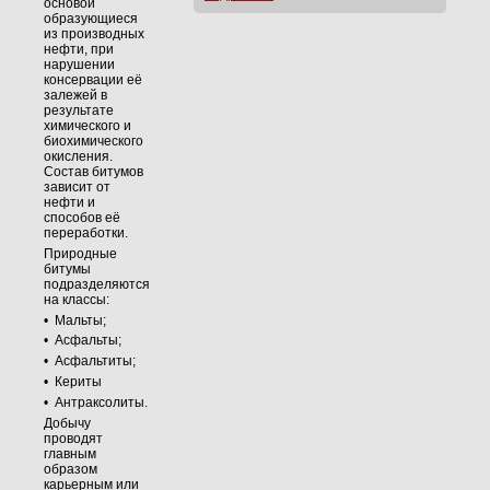
основой
образующиеся
из производных
нефти, при
нарушении
консервации её
залежей в
результате
химического и
биохимического
окисления.
Состав битумов
зависит от
нефти и
способов её
переработки.
Природные
битумы
подразделяются
на классы:
•
Мальты;
•
Асфальты;
•
Асфальтиты;
•
Кериты
•
Антраксолиты.
Добычу
проводят
главным
образом
карьерным или