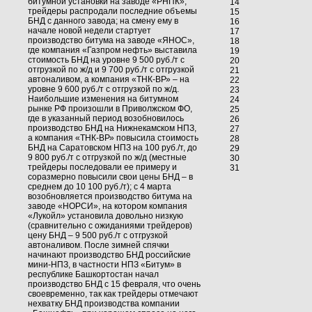
битумной установки на заводе «РНПК»,
14
трейдеры распродали последние объемы
15
БНД с данного завода; на смену ему в
16
начале новой недели стартует
17
производство битума на заводе «ЯНОС»,
18
где компания «Газпром нефть» выставила
19
стоимость БНД на уровне 9 500 руб./т с
20
отгрузкой по ж/д и 9 700 руб./т с отгрузкой
21
автоналивом, а компания «ТНК-ВР» – на
22
уровне 9 600 руб./т с отгрузкой по ж/д.
23
Наибольшие изменения на битумном
24
рынке РФ произошли в Приволжском ФО,
25
где в указанный период возобновилось
26
производство БНД на Нижнекамском НПЗ,
27
а компания «ТНК-ВР» повысила стоимость
28
БНД на Саратовском НПЗ на 100 руб./т, до
29
9 800 руб./т с отгрузкой по ж/д (местные
30
трейдеры последовали ее примеру и
31
соразмерно повысили свои цены БНД – в
среднем до 10 100 руб./т); с 4 марта
возобновляется производство битума на
заводе «НОРСИ», на котором компания
«Лукойл» установила довольно низкую
(сравнительно с ожиданиями трейдеров)
цену БНД – 9 500 руб./т с отгрузкой
автоналивом. После зимней спячки
начинают производство БНД российские
мини-НПЗ, в частности НПЗ «Битум» в
республике Башкортостан начал
производство БНД с 15 февраля, что очень
своевременно, так как трейдеры отмечают
нехватку БНД производства компании