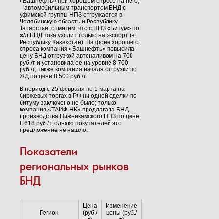
«Башнефть» при хорошем спросе на него,
– автомобильным транспортом БНД с
уфимской группы НПЗ отгружается в
Челябинскую область и Республику
Татарстан; отметим, что с НПЗ «Битум» по
ж/д БНД пока уходит только на экспорт (в
Республику Казахстан). На фоне хорошего
спроса компания «Башнефть» повысила
цену БНД отгрузкой автоналивом на 700
руб./т и установила ее на уровне 8 700
руб./т, также компания начала отгрузки по
ЖД по цене 8 500 руб./т.
В период с 25 февраля по 1 марта на
биржевых торгах в РФ ни одной сделки по
битуму заключено не было; только
компания «ТАИФ-НК» предлагала БНД –
производства Нижнекамского НПЗ по цене
8 618 руб./т, однако покупателей это
предложение не нашло.
Показатели
региональных рынков
БНД
Цена
Изменение
Регион
(руб./
цены (руб./