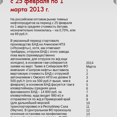
с 25 февраля по 1
марта 2013 г.
На российском оптовом рынке темных
нефтепродуктов за период с 25 февраля
по 1 марта средняя стоимость битума
незначительно понизилась – на 0,70%, или
на 69 руб./т.
В указанный период стартовало
производство БНД на Ачинском НПЗ
(«Роснефть»), хотя, как отмечают
трейдеры, отгрузок БНД с этого завода
пока мало (преимущественно
автоналивом, для отгрузок по ж/д еще
холодно), в основном там собираются
2014
заявки на март. Также в Сибирском ФО
Марта
компания «Газпром нефть» выставила
1
мартовскую стоимость БНД с отгрузкой
2
автоналивом с Омского НПЗ на уровне 9
3
500 руб./т (это на 500 руб./т выше, чем в
4
феврале); в основном БНД фасуется там в
5
кловертейнеры (средняя цена
6
фасованного БНД – 14 800 руб. за
7
кловертейнер, куда входит 980 кг) и
8
отправляется по ж/д в Приморский край
9
(для дальнейшей морской
10
транспортировки) и в Республику Саха
11
(Якутия). В Центральном ФО произошла
12
сезонная остановка на профилактику
13