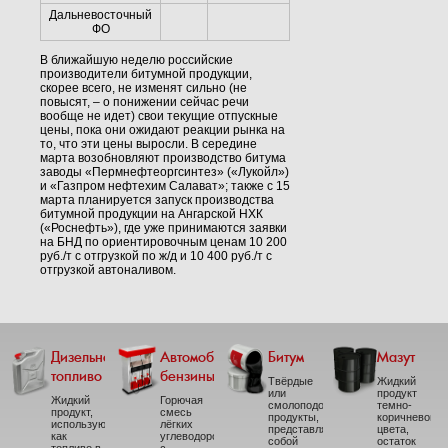
Дальневосточный
ФО
В ближайшую неделю российские
производители битумной продукции,
скорее всего, не изменят сильно (не
повысят, – о понижении сейчас речи
вообще не идет) свои текущие отпускные
цены, пока они ожидают реакции рынка на
то, что эти цены выросли. В середине
марта возобновляют производство битума
заводы «Пермнефтеоргсинтез» («Лукойл»)
и «Газпром нефтехим Салават»; также с 15
марта планируется запуск производства
битумной продукции на Ангарской НХК
(«Роснефть»), где уже принимаются заявки
на БНД по ориентировочным ценам 10 200
руб./т с отгрузкой по ж/д и 10 400 руб./т с
отгрузкой автоналивом.
Дизельное
Автомобильные
Битум
Мазут
топливо
бензины
Твёрдые
Жидкий
или
продукт
Жидкий
Горючая
смолоподобные
темно-
продукт,
смесь
продукты,
коричневого
использующийся
лёгких
представляющие
цвета,
как
углеводородов
собой
остаток