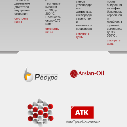
топливо в
с
смесь
после
дизельном
температурой
углеводородов
выделения
двигателе
кипения
и их
из нефти
внутреннего
от 30 до
азотистых,
бензиновых,
сгорания.
200 °C.
кислородистых,
керосиновых
Плотность
смотреть
сернистых
и
около 0,75
цены
и
газойлевых
г/см³.
металлосодержащих
фракций,
смотреть
производных.
выкипающих
цены
до 350—
смотреть
360°С .
цены
смотреть
цены