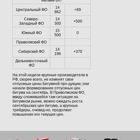
Мелкий опт
14
Центральный ФО
+89
862
Северо-
14
+500
Западный ФО
300
15
Южный ФО
0
500
Приволжский ФО
14
Сибирский ФО
+370
196
Дальневосточный
ФО
На этой неделе крупные производители в
РФ, скорее всего, не изменят свои
отпускные цены битумной про-дукции; они
начали формирование отпускных цен
битума на сентябрь. В Приволжском ФО,
ввиду сложившейся там ситуации на
битумном рынке, можно ожидать роста
сентябрьских цен битума, а крупные
трейдеры, очевид-но, продолжат
повышение его текущих цен.