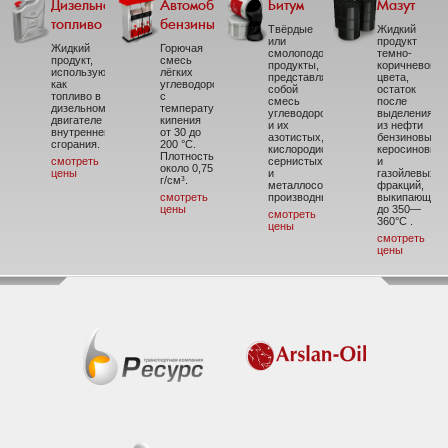
Дизельное
Автомобильные
Битум
Мазут
топливо
бензины
Твёрдые
Жидкий
или
продукт
Жидкий
Горючая
смолоподобные
темно-
продукт,
смесь
продукты,
коричневого
использующийся
лёгких
представляющие
цвета,
как
углеводородов
собой
остаток
топливо в
с
смесь
после
дизельном
температурой
углеводородов
выделения
двигателе
кипения
и их
из нефти
внутреннего
от 30 до
азотистых,
бензиновых,
сгорания.
200 °C.
кислородистых,
керосиновых
Плотность
смотреть
сернистых
и
около 0,75
цены
и
газойлевых
г/см³.
металлосодержащих
фракций,
смотреть
производных.
выкипающих
цены
до 350—
смотреть
360°С .
цены
смотреть
цены