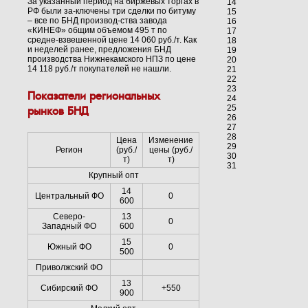
За указанный период на биржевых торгах в
14
РФ были за-ключены три сделки по битуму
15
– все по БНД производ-ства завода
16
«КИНЕФ» общим объемом 495 т по
17
средне-взвешенной цене 14 060 руб./т. Как
18
и неделей ранее, предложения БНД
19
производства Нижнекамского НПЗ по цене
20
14 118 руб./т покупателей не нашли.
21
22
23
Показатели региональных
24
25
рынков БНД
26
27
28
Цена
Изменение
29
Регион
(руб./
цены (руб./
30
т)
т)
31
Крупный опт
14
Центральный ФО
0
600
Северо-
13
0
Западный ФО
600
15
Южный ФО
0
500
Приволжский ФО
13
Сибирский ФО
+550
900