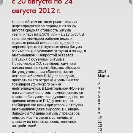
с 20 августа по 24
августа 2012 г.
На российском оптовом рынке темных
нефтепродуктов за период с 20 по 24
августа средняя стоимость битума
увеличилась на 1,56%, или на 218 руб./т. В
течение минувшей рабочей недели
крупные россий-ские производители не
пересматривали отпускные цены битума
всех марок (на условиях отгрузки и по ж/д, и
ав-тоналивом). Непростой остается
ситуация с объемами битума в
Приволжском ФО, трейдеры ждут там
начала поставок сентябрьских объемов
2014
битума; у компании «Башнефть» не
Марта
осталось объемов БНД для продажи,
1
прекратили его отгрузку и большинство
2
трейдеров уфим-ского рынка
3
нефтепродуктов. В Центральном ФО из-за
4
наступившей непогоды немного снизился
5
спрос на би-тумную продукцию, однако, по
6
причине нехватки БНД, у некоторых
7
трейдеров его цены при условии отгрузки
8
ав-тоналивом даже выросли. В Северо-
9
Западном ФО цены битума у трейдеров
10
повысились – в связи с устойчивым
11
спросом на него со стороны конечных
12
потребителей.
13